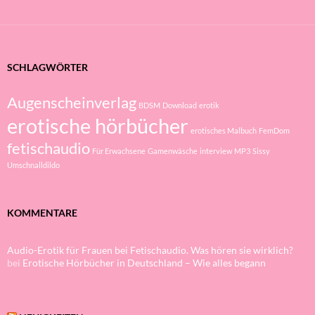
SCHLAGWÖRTER
Augenscheinverlag
BDSM
Download
erotik
erotische hörbücher
erotisches Malbuch
FemDom
fetischaudio
Für Erwachsene
Gamenwäsche
interview
MP3
Sissy
Umschnalldildo
KOMMENTARE
Audio-Erotik für Frauen bei Fetischaudio. Was hören sie wirklich?
bei
Erotische Hörbücher in Deutschland – Wie alles begann